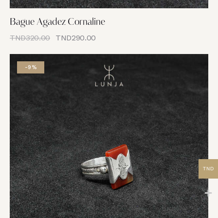
Bague Agadez Cornaline
TND
320.00
TND
290.00
-9%
TND