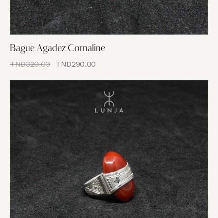
Bague Agadez Cornaline
TND
320.00
TND
290.00