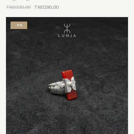
TND
320.00
TND
290.00
-9%