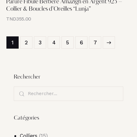
Parure Fibule Berbère Amazigh en Argent 925 –
Collier & Boucles d’Oreilles “Lunja”
TND
355.00
1
2
3
4
5
→
6
7
Rechercher
Catégories
Colliers
15