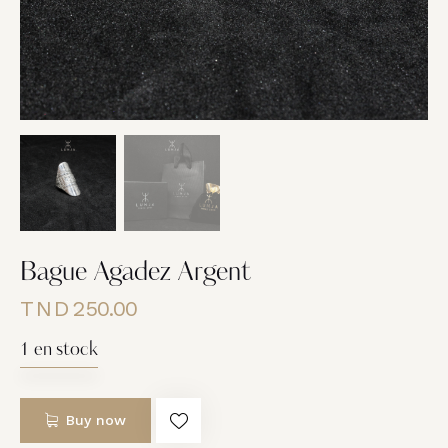
Bague Agadez Argent
TND
250.00
1 en stock
Buy now