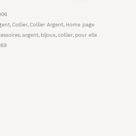
006
gent
Collier
Collier Argent
Home page
,
,
,
essoires
argent
bijoux
collier
pour elle
,
,
,
,
269