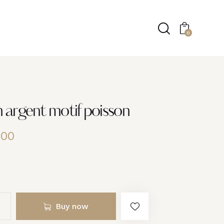
0
n argent motif poisson
.00
Buy now