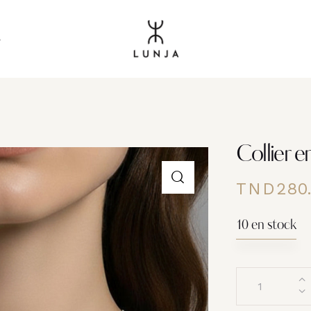
s
Collier e
TND
280
10 en stock