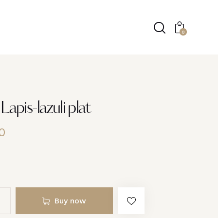
0
Lapis-lazuli plat
0
Buy now