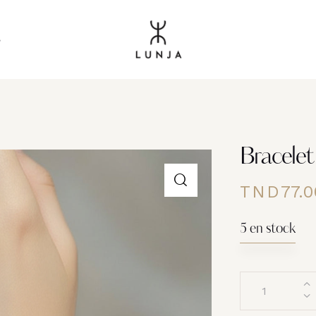
s
Bracelet 
TND
77.0
5 en stock