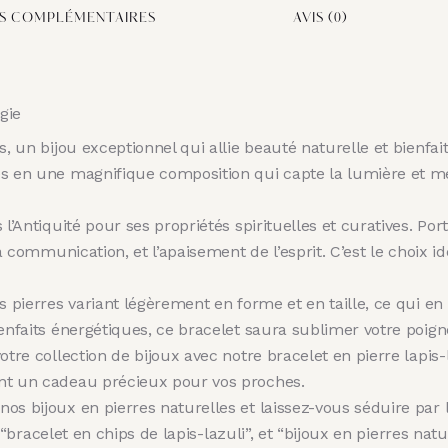
S COMPLÉMENTAIRES
AVIS (0)
gie
ps, un bijou exceptionnel qui allie beauté naturelle et bienf
és en une magnifique composition qui capte la lumière et m
 l’Antiquité pour ses propriétés spirituelles et curatives. Po
la communication, et l’apaisement de l’esprit. C’est le choix 
 pierres variant légèrement en forme et en taille, ce qui en 
nfaits énergétiques, ce bracelet saura sublimer votre poignet 
tre collection de bijoux avec notre bracelet en pierre lapis-
ent un cadeau précieux pour vos proches.
os bijoux en pierres naturelles et laissez-vous séduire par l
 “bracelet en chips de lapis-lazuli”, et “bijoux en pierres natur