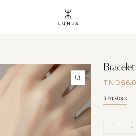
s
Bracelet
TND
66.
5 en stock