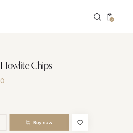
0
 Howlite Chips
00
Buy now