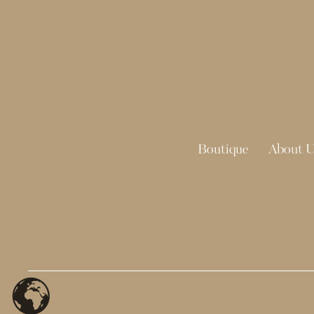
Boutique
About U