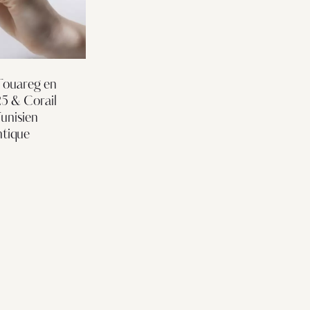
Touareg en
25 & Corail
unisien
ntique