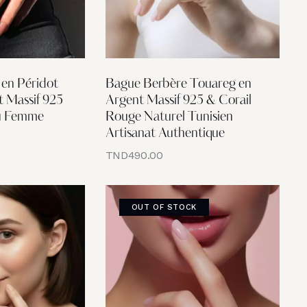
 en Péridot
Bague Berbère Touareg en
t Massif 925
Argent Massif 925 & Corail
ou Femme
Rouge Naturel Tunisien
Artisanat Authentique
TND
490.00
OUT OF STOCK