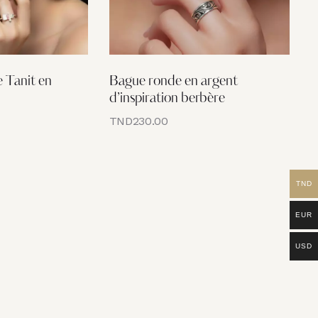
 Tanit en
Bague ronde en argent
d’inspiration berbère
TND
230.00
TND
EUR
USD