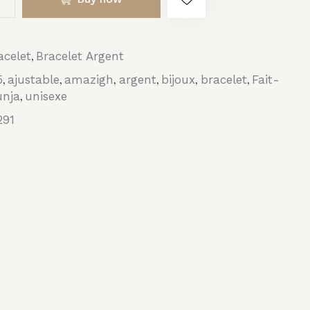
acelet
Bracelet Argent
,
5
ajustable
amazigh
argent
bijoux
bracelet
Fait-
,
,
,
,
,
,
unja
unisexe
,
291