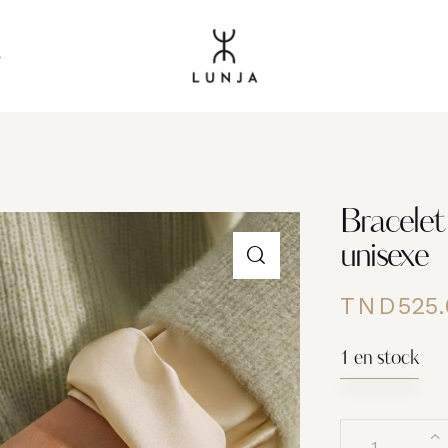
s
Bracelet
unisexe
TND
525.
1 en stock