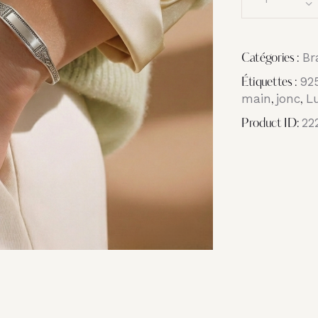
Br
Catégories :
92
Étiquettes :
main
jonc
L
,
,
22
Product ID: