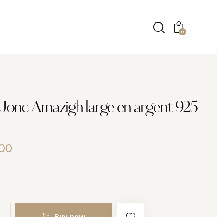
0
 Jonc Amazigh large en argent 925
00
Buy now