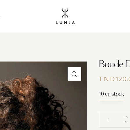
s
Boucle D’
TND
120.
10 en stock