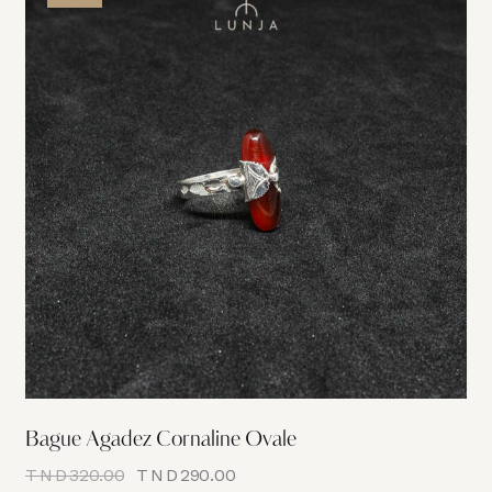
Bague Agadez Cornaline Ovale
TND
320.00
TND
290.00